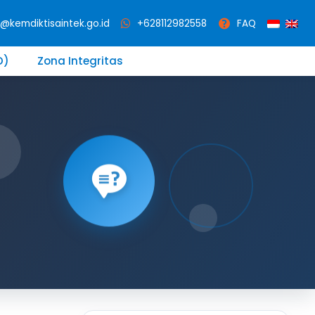
i5@kemdiktisaintek.go.id
+628112982558
FAQ
D)
Zona Integritas