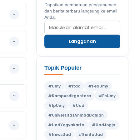
Dapatkan pembaruan pengumuman
dan berita terbaru langsung ke email
Anda.
Langganan
Topik Populer
#Umy
#Itda
#FebUmy
#Kampusdirgantara
#FhUmy
#IpUmy
#Uad
#UniversitasAhmadDahlan
#UadYogyakarta
#UadJogja
#NewsUad
#BeritaUad