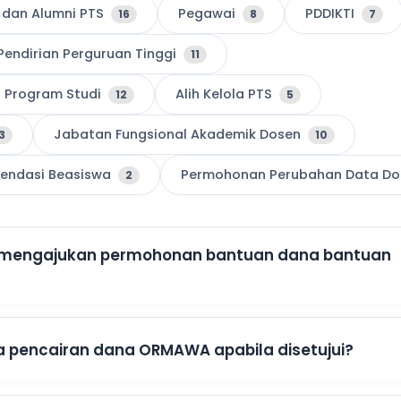
dan Alumni PTS
Pegawai
PDDIKTI
16
8
7
Pendirian Perguruan Tinggi
11
Program Studi
Alih Kelola PTS
12
5
Jabatan Fungsional Akademik Dosen
3
10
ndasi Beasiswa
Permohonan Perubahan Data Do
2
uk mengajukan permohonan bantuan dana bantuan
 pencairan dana ORMAWA apabila disetujui?