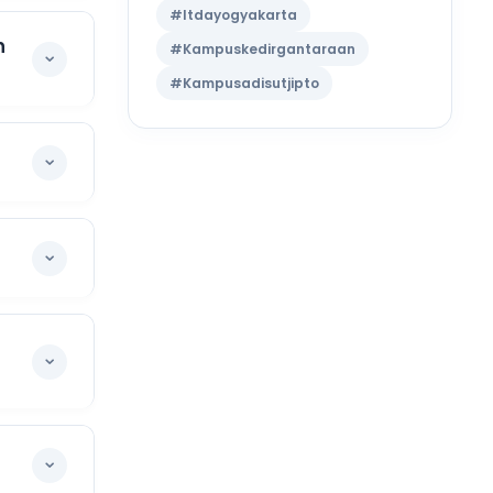
#Itdayogyakarta
n
#Kampuskedirgantaraan
#Kampusadisutjipto